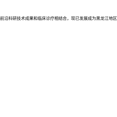
前沿科研技术成果和临床诊疗相结合，现已发展成为黑龙江地区
管士玲
哈尔滨市儿童医院门
医师介绍：管士玲
诊主任陈冬凯
主任医师 黑龙江省
医师介绍：陈冬凯
儿童康复专科联盟学
副主任医师 副教授
术会议特邀专家
黑龙江省预防医学会
2021儿童…
[详细]
儿童保健分会委员
黑龙江…
[详细]