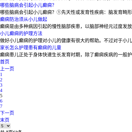
哪些脑病会引起小儿癫痫？
哪些脑病会引起小儿癫痫？①先天性或发育性疾病：脑发育畸形
癫痫防治须从小儿做起
癫痫是由多种病因引起的慢性脑部疾患，以脑部神经元过度发放
小儿癫痫的护理方法
做好小儿癫痫的护理对小儿的健康有很大的帮助。不过对于小儿
家长怎么护理患有癫痫的儿童
癫痫患儿正处于身体快速生长发育时期，除了癫痫疾病的一般护
首页
上一页
1
2
3
4
5
6
7
下一页
末页