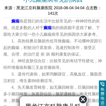
来源：黑龙江京科脑康医院 2018-08-04 04:04 点击数：
141次
癫痫
病是我们的生活中比较常见的一种神经性的疾
病。但是多数的人对于
癫痫
病的病因都不是很了解。下
面给大家介绍一些小儿癫痫病常见的病因供大家参考。
1、高热惊厥后脑损伤也导致癫痫。不论哪种原因引
起的癫痫，积较治疗原发病，迅速控制发作，接受正
规、合理、的治疗是 疾 病 顺利康复的保证。
2、神经皮肤综合症：比较常见的有结节性硬化，神
经纤维瘤病和脑三叉血管瘤病等。
3、遗传代谢病，如苯丙酮尿症，高氨血症，脑脂质
沉积症，维生素B6依赖症等。
4、先天脑发育畸形，如无脑回畸形，巨脑回畸形，
多小脑回畸形，灰质异位症，脑穿通畸形，先天性脑积
水，肼胝体发育不全，蛛网膜囊肿，头小畸形，巨脑症