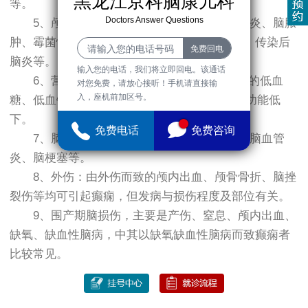
黑龙江京科脑康儿科
等。
Doctors Answer Questions
5、颅内感染：如细菌性脑膜炎、病毒性脑炎、脑脓
肿、霉菌性脑膜炎、脑寄生虫病、接种后脑炎、传染后
脑炎等。
输入您的电话，我们将立即回电。该通话
6、营养代谢障碍及内分泌 疾 病 ，常见有的低血
对您免费，请放心接听！手机请直接输
入，座机前加区号。
糖、低血钙、低血镁、维生素B6缺乏，甲状腺功能低
下。
免费电话
免费咨询
7、脑血管病：如脑血管畸形、颅内出血、脑血管
炎、脑梗塞等。
8、外伤：由外伤而致的颅内出血、颅骨骨折、脑挫
裂伤等均可引起癫痫，但发病与损伤程度及部位有关。
9、围产期脑损伤，主要是产伤、窒息、颅内出血、
缺氧、缺血性脑病，中其以缺氧缺血性脑病而致癫痫者
比较常见。