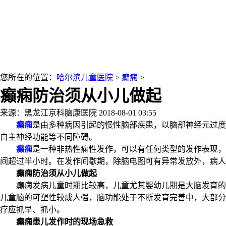
您所在的位置：
哈尔滨儿童医院
>
癫痫
>
癫痫防治须从小儿做起
来源：黑龙江京科脑康医院
2018-08-01 03:55
癫痫
是由多种病因引起的慢性脑部疾患，以脑部神经元过度
自主神经功能等不同障碍。
癫痫
是一种非热性痫性发作，可以有任何类型的发作表现，
间超过半小时。在发作间歇期，除脑电图可有异常发放外，病人
癫痫防治须从小儿做起
癫痫发病儿童时期比较高，儿童尤其婴幼儿期是大脑发育的关
儿童脑的可塑性较成人强，脑功能处于不断发育完善中，大部分
疗应抓早、抓小。
癫痫患儿发作时的现场急救