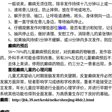
一般说来，癫痫无须住院，除非发作持续十几分钟以上或一日
1、速将患儿扶住，防止摔倒，放在平地或地方。
2、解开衣领、袖口，让呼吸道通畅，将头、身体侧向一边
3、要一直守侯在患儿身边，等待抽风停止。
4、仔细观察发作时哪些部位
抽动
，是否有意识和知觉，记
5、抽风停止后，做好清理、安慰工作，消除患儿的紧张情
6、如果抽风持续5分钟不缓解，或10分钟内多次发作，则应
癫痫的预后
50～70%的儿童癫痫预后良好，对抗癫痫药物敏感，发作容
药，外科手术可能会得到改善。另有20%左右的儿童癫痫预后
总体上来讲，停用抗癫痫药物后，约三分之一患者出现，多数
重视癫痫儿童的心理问题
儿童尤其婴幼儿时期是脑发育的关键期，反复癫痫发作必然造
发展方面异常，轻者影响学习成绩和学校表现，重者不能接受正
言发育，年长儿童应早期进行全面的心理学评价，并进行早期干
系统其他功能也得到全面发展，为高质量生存打下良好的基础。
癫痫：http://jbk.39.net/keshi/neike/shenjing/48dc2.html