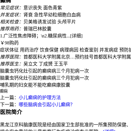
癫痫
常见症状：
意识丧失 面色青紫
并发症状：
肾衰 急性早幼粒细胞白血病
相关检查：
贝美格诱发试验 头颅平片
推荐用药：
普瑞巴林胶囊
1.广泛性焦虑障碍；\n2.糖尿病性...[详细]
￥98
购药
症状体征 用药治疗 饮食保健 病理病因 检查鉴别 并发病症 预防
推荐医院：
首都医科大学附属北京…预约挂号首都医科大学附属
推荐医生：
吴立文 丁成赟 王玉平
脑囊虫钙化灶引起的癫痫病三个月犯病一次
脑囊虫钙化灶引起的癫痫病三个月犯病一次
哺乳期的妇女能不能吃癫痫康胶囊
上一篇：
小儿癫痫的护理方法
下一篇：
哪些脑病会引起小儿癫痫？
医院简介
黑龙江京科脑康医院是经由国家卫生部批准的一所集预防保健、