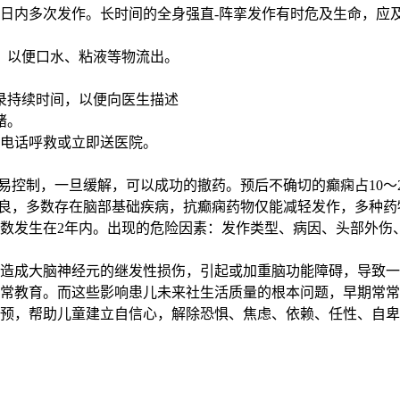
内多次发作。长时间的全身强直-阵挛发作有时危及生命，应及
，以便口水、粘液等物流出。
录持续时间，以便向医生描述
绪。
电话呼救或立即送医院。
易控制，一旦缓解，可以成功的撤药。预后不确切的癫痫占10～
不良，多数存在脑部基础疾病，抗癫痫药物仅能减轻发作，多种药
发生在2年内。出现的危险因素：发作类型、病因、头部外伤
成大脑神经元的继发性损伤，引起或加重脑功能障碍，导致一
常教育。而这些影响患儿未来社生活质量的根本问题，早期常常
预，帮助儿童建立自信心，解除恐惧、焦虑、依赖、任性、自卑