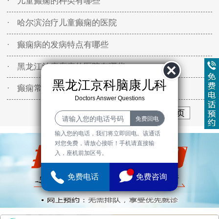
· 儿童癫痫的种类有哪些
· 哈尔滨治疗儿童癫痫的医院
· 癫痫病的发病特点有哪些
· 黑龙江治疗癫痫的医院有哪些
黑龙江京科脑康儿科
· 癫痫常用的分类方法有哪些
Doctors Answer Questions
首页
上一页
1
2
3
下一页
末页
输入您的电话，我们将立即回电。该通话
对您免费，请放心接听！手机请直接输
入，座机前加区号。
免费电话
免费咨询