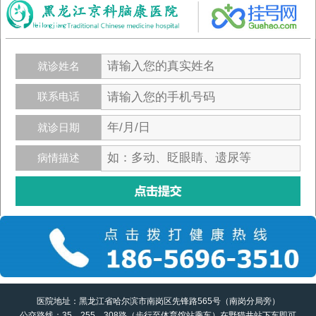
就诊姓名
联系电话
就诊日期
病情描述
医院地址：黑龙江省哈尔滨市南岗区先锋路565号（南岗分局旁）
公交路线：35、255、308路（步行至体育馆站乘车）在野猫井站下车即可