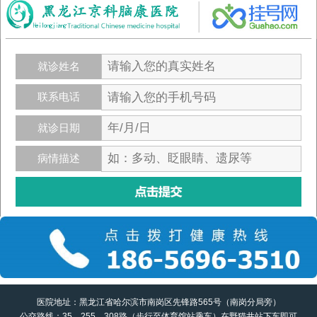
就诊姓名
联系电话
就诊日期
病情描述
医院地址：黑龙江省哈尔滨市南岗区先锋路565号（南岗分局旁）
公交路线：35、255、308路（步行至体育馆站乘车）在野猫井站下车即可