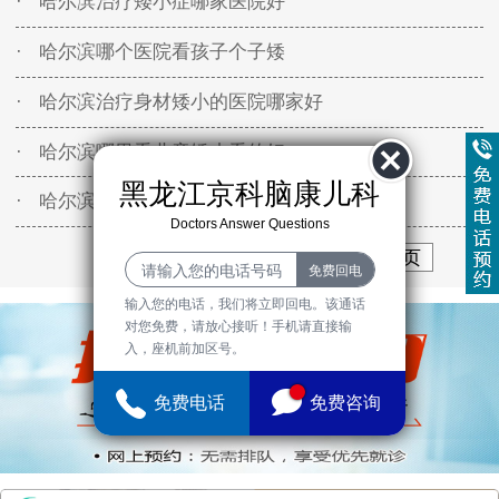
· 哈尔滨治疗矮小症哪家医院好
· 哈尔滨哪个医院看孩子个子矮
· 哈尔滨治疗身材矮小的医院哪家好
· 哈尔滨哪里看儿童矮小看的好
黑龙江京科脑康儿科
· 哈尔滨哪里能治疗儿童语言迟缓？
Doctors Answer Questions
首页
上一页
4
5
6
下一页
末页
输入您的电话，我们将立即回电。该通话
对您免费，请放心接听！手机请直接输
入，座机前加区号。
免费电话
免费咨询