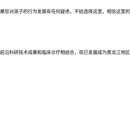
果您对孩子的行为发展有任何疑虑，不妨选择这里，相信这里的
前沿科研技术成果和临床诊疗相结合，现已发展成为黑龙江地区
管士玲
哈尔滨市儿童医院门
医师介绍：管士玲
诊主任陈冬凯
主任医师 黑龙江省
医师介绍：陈冬凯
儿童康复专科联盟学
副主任医师 副教授
术会议特邀专家
黑龙江省预防医学会
2021儿童…
[详细]
儿童保健分会委员
黑龙江…
[详细]