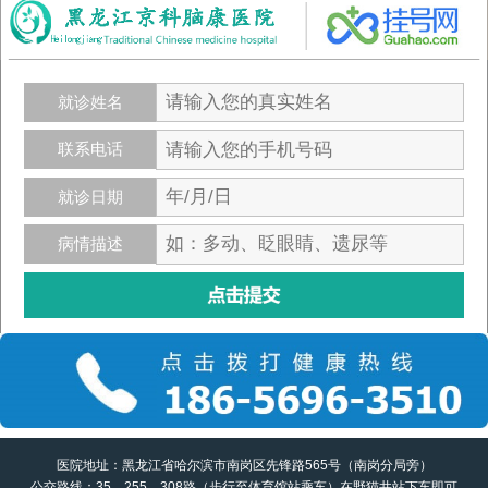
就诊姓名
联系电话
就诊日期
病情描述
医院地址：黑龙江省哈尔滨市南岗区先锋路565号（南岗分局旁）
公交路线：35、255、308路（步行至体育馆站乘车）在野猫井站下车即可