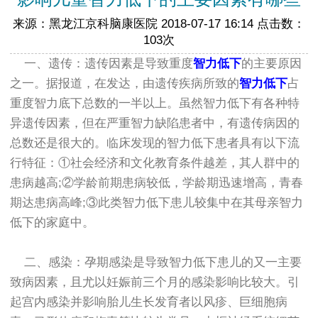
来源：黑龙江京科脑康医院 2018-07-17 16:14 点击数：
103次
一、遗传：遗传因素是导致重度
智力低下
的主要原因
之一。据报道，在发达，由遗传疾病所致的
智力低下
占
重度智力底下总数的一半以上。虽然智力低下有各种特
异遗传因素，但在严重智力缺陷患者中，有遗传病因的
总数还是很大的。临床发现的智力低下患者具有以下流
行特征：①社会经济和文化教育条件越差，其人群中的
患病越高;②学龄前期患病较低，学龄期迅速增高，青春
期达患病高峰;③此类智力低下患儿较集中在其母亲智力
低下的家庭中。
二、感染：孕期感染是导致智力低下患儿的又一主要
致病因素，且尤以妊娠前三个月的感染影响比较大。引
起宫内感染并影响胎儿生长发育者以风疹、巨细胞病