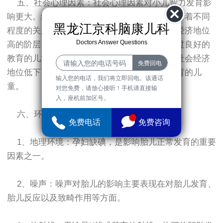
五、社会心理因素：社会心理因素对小儿智力发育影
响更大。绝大多数智力低下均与社会心理因素有着不同
黑龙江京科脑康儿科
程度的关系，特别是轻度智力低下。如在社会经济地位
Doctors Answer Questions
高的阶层，有稳定的家庭结构，或其母亲曾受过良好的
教育的儿童的智力低下的比例显然要大大小于社会经济
地位低下，家庭不稳定或母亲没能受到良好教育的儿
输入您的电话，我们将立即回电。该通话
童。
对您免费，请放心接听！手机请直接输
入，座机前加区号。
六、环境因素
免费电话
免费咨询
1、地理环境：孕妇缺碘，是影响胎儿正常发育的重要
因素之一。
2、噪声：噪声对胎儿的影响主要表现在对胎儿发育、
胎儿反应以及致畸作用等方面。