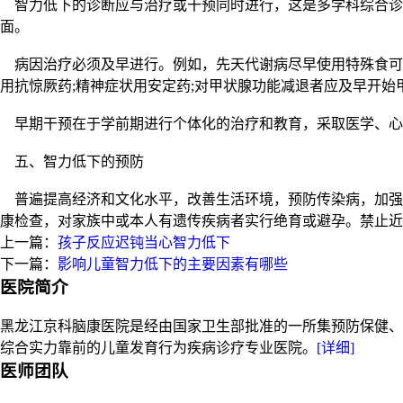
智力低下的诊断应与治疗或干预同时进行，这是多学科综合诊
面。
病因治疗必须及早进行。例如，先天代谢病尽早使用特殊食可
用抗惊厥药;精神症状用安定药;对甲状腺功能减退者应及早开
早期干预在于学前期进行个体化的治疗和教育，采取医学、心
五、智力低下的预防
普遍提高经济和文化水平，改善生活环境，预防传染病，加强
康检查，对家族中或本人有遗传疾病者实行绝育或避孕。禁止近
上一篇：
孩子反应迟钝当心智力低下
下一篇：
影响儿童智力低下的主要因素有哪些
医院简介
黑龙江京科脑康医院是经由国家卫生部批准的一所集预防保健、
综合实力靠前的儿童发育行为疾病诊疗专业医院。
[详细]
医师团队