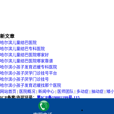
新文章
哈尔滨儿童结巴医院
哈尔滨儿童结巴专科医院
哈尔滨儿童结巴医院哪家好
哈尔滨儿童结巴医院哪家靠谱
哈尔滨小孩子发育迟缓专科医院
哈尔滨小孩子厌学门诊挂号平台
哈尔滨小孩子厌学门诊挂号
哈尔滨小孩子发育迟缓找那个医院
网站首页
|
医院概况
|
新闻中心
|
医师团队
|
多动症
|
抽动症
|
矮
ICP备案/许可证号：
黑ICP备19001199号-115
医院地址：
黑龙江省哈尔滨市南岗区先锋路565号（南岗分局旁
在线帮助：
[网上免排队挂号系统]
[医师在线咨询/病情分析]