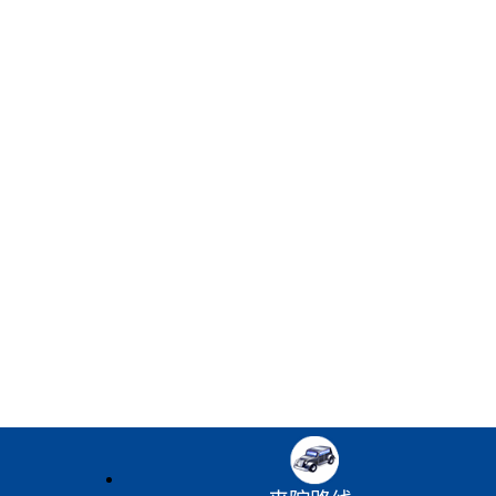
医师介绍：管士玲
诊主任陈冬凯
主任医师 黑龙江省
医师介绍：陈冬凯
儿童康复专科联盟学
副主任医师 副教授
术会议特邀专家
黑龙江省预防医学会
2021儿童…
[详细]
儿童保健分会委员
黑龙江…
[详细]