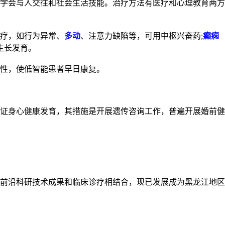
学会与人交往和社会生活技能。治疗方法有医疗和心理教育两方
疗，如行为异常、
多动
、注意力缺陷等，可用中枢兴奋药;
癫痫
生长发育。
性，使低智能患者早日康复。
证身心健康发育，其措施是开展遗传咨询工作，普遍开展婚前健
前沿科研技术成果和临床诊疗相结合，现已发展成为黑龙江地区
管士玲
哈尔滨市儿童医院门