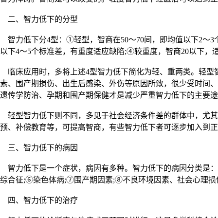
二、智力低下的分型
智力低下分4型：①轻型，智商在50～70间，即均值以下2～3
以下4～5个标准差，有重度适应缺陷;④较重度，智商20以下，
临床应用时，多将上述4型智力低下简化为轻、重两类。轻型智力
素、围产期损伤、出生后感染、外伤等原因所致，很少受时间、
遗传学防治、孕期和围产期保健才是减少严重智力低下的主要途
轻型智力低下则不同，多见于社会经济条件差的群体中，尤其
预、补偿教育等，可提高智商，有些智力低下者可逐步加入到正
三、智力低下的病因
智力低下是一个症状，病因有多种。智力低下的病因分类是：①感
综合征;⑥染色体病;⑦围产期因素;⑧不良环境因素、社会心理
四、智力低下的治疗