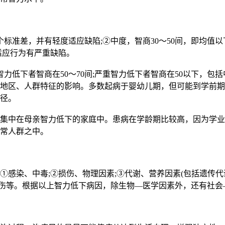
个标准差，并有轻度适应缺陷;②中度，智商30～50间，即均值以
适应行为有严重缺陷。
低下者智商在50～70间;严重智力低下者智商在50以下，包
地区、人群特征的影响。多数起病于婴幼儿期，但可能到学前期
径。
集中在母亲智力低下的家庭中。患病在学龄期比较高，因为学业
常人群之中。
染、中毒;②损伤、物理因素;③代谢、营养因素(包括遗传代谢
损伤等。根据以上智力低下病因，除生物—医学因素外，还有社会