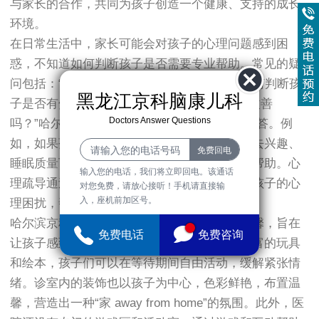
与家长的合作，共同为孩子创造一个健康、支持的成长
环境。
在日常生活中，家长可能会对孩子的心理问题感到困
惑，不知道如何判断孩子是否需要专业帮助。常见的疑
问包括：“孩子的情绪波动是正常现象吗？”“如何判断孩
黑龙江京科脑康儿科
子是否有焦虑症？”“心理疏导真的能帮助孩子改善
Doctors Answer Questions
吗？”哈尔滨京科儿童医院为此提供了详细的解答。例
如，如果孩子长期表现出情绪低落、对活动失去兴趣、
睡眠质量下降等症状，家长应该及时寻求专业帮助。心
输入您的电话，我们将立即回电。该通话
理疏导通过科学的方法和技术，能够有效缓解孩子的心
对您免费，请放心接听！手机请直接输
入，座机前加区号。
理困扰，帮助其更好地适应生活和学习。
哈尔滨京科儿童医院的环境设计充满童趣和温馨，旨在
免费电话
免费咨询
让孩子感到放松和舒适。医院的候诊区配有丰富的玩具
和绘本，孩子们可以在等待期间自由活动，缓解紧张情
绪。诊室内的装饰也以孩子为中心，色彩鲜艳，布置温
馨，营造出一种“家 away from home”的氛围。此外，医