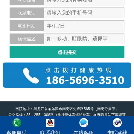
联系电话
就诊日期
病情描述
医院地址：黑龙江省哈尔滨市南岗区先锋路565号（南岗分局旁）
公交路线：35、255、308路（步行至体育馆站乘车）在野猫井站下车即可
黑龙江京科脑康医院版权所有 如有转载或引用本站文章涉及版权问题，请与我们联
系。 本网站信息仅作
客服电话
联系我们
在线客服
来院路线
健康参考，并非医疗诊断和治疗依据，具体诊疗还请遵照经治医师意见