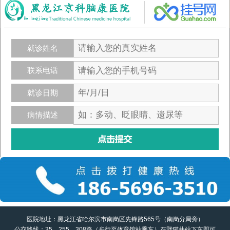
就诊姓名
联系电话
就诊日期
病情描述
医院地址：黑龙江省哈尔滨市南岗区先锋路565号（南岗分局旁）
公交路线：35、255、308路（步行至体育馆站乘车）在野猫井站下车即可