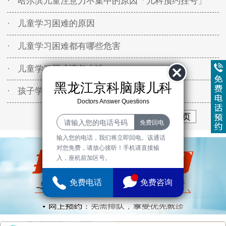
· 哈尔滨儿童注意力不集中的原因「儿科预约挂号」
· 儿童学习困难的原因
· 儿童学习困难都有哪些危害
· 儿童学习困难该怎么破
黑龙江京科脑康儿科
· 孩子学习困难明确检查是关键
Doctors Answer Questions
首页
上一页
1
2
3
下一页
末页
输入您的电话，我们将立即回电。该通话
对您免费，请放心接听！手机请直接输
入，座机前加区号。
免费电话
免费咨询