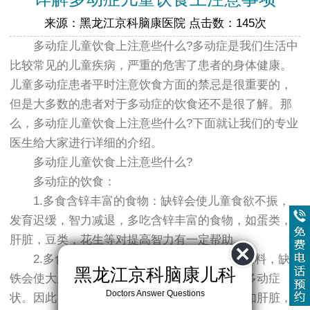
来源：黑龙江京科脑康医院 点击数：145次
多动症儿童饮食上注意些什么?多动症是我们生活中
比较常见的儿童疾病，严重的危害了患者的身体健康。
儿童多动症患者平时注意饮食方面的禁忌是很重要的，
但是大多数的患者对于多动症的饮食还不是很了解。那
么，多动症儿童饮食上注意些什么?下面就让我们的专业
医生给大家进行详细的介绍。
多动症儿童饮食上注意些什么?
多动症的饮食：
1.多食含锌丰富的食物：缺锌会使儿童食欲不振，
发育迟缓，智力减退，多吃含锌丰富的食物，如蛋类，
肝脏，豆类，花生等对提高智力有一定帮助。
2.多食含铁丰富的食物：因为铁是造血的原料，缺
黑龙江京科脑康儿科
铁会使大脑功能紊乱，影响儿童的情绪，加重多动症
Doctors Answer Questions
状。因此，多动症的孩子食含铁丰富的食物，如肝脏，