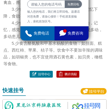
禽血，兽血等。
3.少食含铝食物：含铝过多致智力减退，记忆下
输入您的电话，我们将立即回电。该通话
降，食欲不振，消化不良，如油条等。
对您免费，请放心接听！手机请直接输
入，座机前加区号。
4.少食含铅食物：因为铅可使孩子视觉运动，记
忆，感觉，形象，思维，行动等发生改变，出现多动，
免费电话
免费咨询
多动患儿应少食含铅的皮蛋、贝类等食品。
5.少食含酪氨酸和甲基水杨酸的食物：如挂面、糕
点、西红柿、苹果、桔子等。饮食中不要加辛辣的调味
品，如胡椒类，也不宜使用酒石黄色素，如贝类，橄榄
等食物。
快速挂号