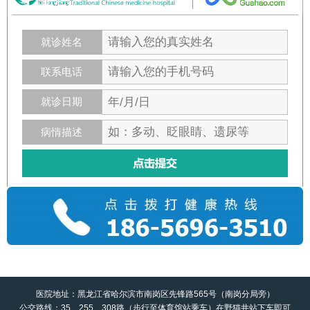
就诊姓名
联系电话
就诊日期
病情描述
医院地址：黑龙江省哈尔滨市南岗区先锋路565号（南岗分局旁）
公交路线：35、255、308路（步行至体育馆站乘车）在野猫井站下车即可