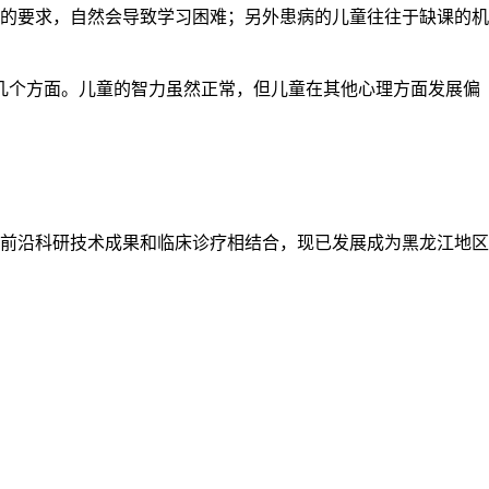
的要求，自然会导致学习困难；另外患病的儿童往往于缺课的机
几个方面。儿童的智力虽然正常，但儿童在其他心理方面发展偏
前沿科研技术成果和临床诊疗相结合，现已发展成为黑龙江地区
管士玲
哈尔滨市儿童医院门
医师介绍：管士玲
诊主任陈冬凯
主任医师 黑龙江省
医师介绍：陈冬凯
儿童康复专科联盟学
副主任医师 副教授
术会议特邀专家
黑龙江省预防医学会
2021儿童…
[详细]
儿童保健分会委员
黑龙江…
[详细]