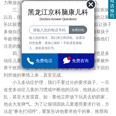
力释放出来;二来锻炼他们与人合作、交流的能力。
三、注意发展孩子日常的注意力，引发多动症疾病
黑龙江京科脑康儿科
以后，往往孩子干什么事注意力都不够集中，因此让家
Doctors Answer Questions
长比较苦恼，儿童多动症怎么护理?作为家长可以让孩子
多做自己感兴趣的活动，像看画册、听故事。随着孩子
输入您的电话，我们将立即回电。该通话
年龄增长，慢慢让孩子下棋、画画等，逐步地锻炼他们
对您免费，请放心接听！手机请直接输
注意的集中性、持久性。
入，座机前加区号。
四、培养孩子善始善终的习惯：做事不坚持也是多
动症儿童常见的表现。孩子在做一件事情时，如果被外
免费电话
免费咨询
界干扰而停止，家长朋友就多给孩子指引，让孩子回归
到所做的事情上来，直至完成。
小儿多动症护理，我们不要过分的要求孩子。一旦
改变多动症儿童的习惯或中断他的活动，他就会心烦意
乱，甚至大发雷霆。如：要他立即放下玩具去奶奶家，
他会大发脾气。为了让倔强固执儿童遵照要求行动，方
法是“事先打招呼”，重复告诉他要求他干的事。推荐阅