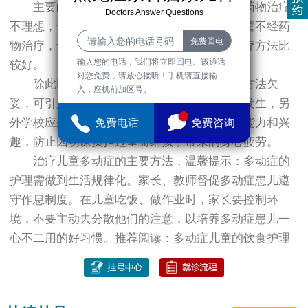
主要的药物治疗是兴奋剂，但可能产生，药物治疗
Doctors Answer Questions
不理想，也非的治疗方法，有一部分多动症儿童不经药
物治疗，也能恢复正常。对多动症采取综合治疗方法比
输入您的电话，我们将立即回电。该通话
较好。
对您免费，请放心接听！手机请直接输
除此以外，日常学校中老师对儿童的教育方法欠
入，座机前加区号。
妥，可引起儿童的逆反心理，从而诱发此病的发生，另
外学校应采取丰富多彩的教学内容培养孩子的能力和兴
免费电话
免费咨询
趣，防止因功课负担过重而给孩子带来的身心疲劳。
治疗儿童多动症的主要方法，温馨提示：多动症的
护理需做到生活规律化。家长、教师督促多动症患儿遵
守作息制度。在儿童吃饭、做作业时，家长要控制环
境，不要主动去分散他们的注意，以培养多动症患儿一
心不二用的好习惯。推荐阅读：多动症儿童的饮食护理