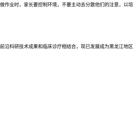
做作业时，家长要控制环境，不要主动去分散他们的注意，以培
前沿科研技术成果和临床诊疗相结合，现已发展成为黑龙江地区
管士玲
陈冬凯
医师介绍：管士玲
医师介绍：陈冬凯
主任医师 黑龙江省
副主任医师 副教授
儿童康复专科联盟学
黑龙江省预防医学会
术会议特邀专家
儿童保健分会委员
2021儿童…
[详细]
黑龙江…
[详细]