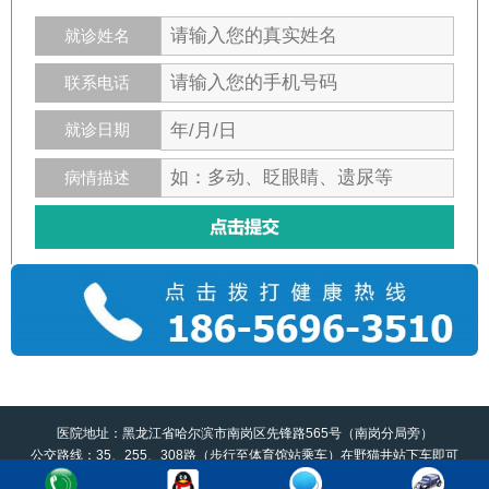
就诊姓名
联系电话
就诊日期
病情描述
医院地址：黑龙江省哈尔滨市南岗区先锋路565号（南岗分局旁）
公交路线：35、255、308路（步行至体育馆站乘车）在野猫井站下车即可
黑龙江京科脑康医院版权所有 如有转载或引用本站文章涉及版权问题，请与我们联