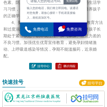
色素、防腐剂的饮料和小食品。自小培养良好的生活学
输入您的电话，我们将立即回电。该通话
习习惯，按时作息，注意集中注意力的训练，培养孩子
对您免费，请放心接听！手机请直接输
的正确学习态度，培养他们的学习兴趣。
入，座机前加区号。
4、要注意家庭教育方式，父母粗暴强制的教育方法
和过度溺爱、过度保护，事事关心和干涉都可使孩子长
免费电话
免费咨询
期处于紧张状态，易养成任性、脾气暴躁、注意力差的
不良习惯。加强优生优育宣传教育，避免孕妇情绪激
动、上呼吸道感染等情况，孕期不能滥服药，近亲婚
配。
快速挂号