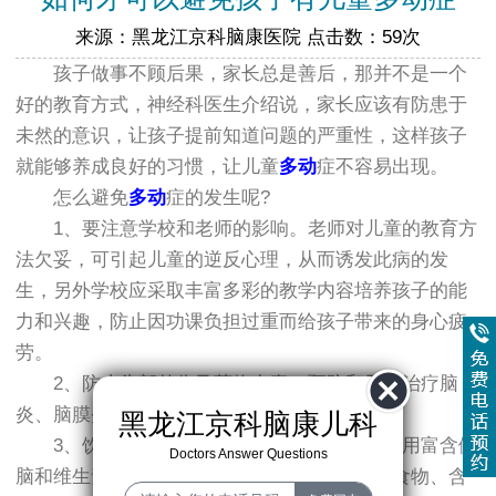
来源：黑龙江京科脑康医院 点击数：59次
孩子做事不顾后果，家长总是善后，那并不是一个
好的教育方式，神经科医生介绍说，家长应该有防患于
未然的意识，让孩子提前知道问题的严重性，这样孩子
就能够养成良好的习惯，让儿童
多动
症不容易出现。
怎么避免
多动
症的发生呢?
1、要注意学校和老师的影响。老师对儿童的教育方
法欠妥，可引起儿童的逆反心理，从而诱发此病的发
生，另外学校应采取丰富多彩的教学内容培养孩子的能
力和兴趣，防止因功课负担过重而给孩子带来的身心疲
劳。
2、防止头部外伤及药物中毒，预防和及时治疗脑
炎、脑膜炎等多种疾病。
黑龙江京科脑康儿科
3、饮食应富于营养又易于消化吸收，多食用富含健
Doctors Answer Questions
脑和维生素类食物，少吃或尽量不吃含铅多的食物、含