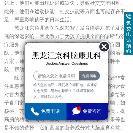
达上，他们可能出现延迟或缺失，导致社交交流困难。
此外，他们在运动技能、社交技能等方面也可能存在不
足，严重影响孩子的日常生活。
黑龙江京科儿童医院深知智力发育障碍对孩子及家
庭的深远影响，因此致力于为孩子提供全面的诊断与治
疗服务。医院拥有一支经验丰富、技术精湛的医疗团
队，他们根据每个孩子的具体情况，制定个性化的治疗
黑龙江京科脑康儿科
方案，通过药物治疗、康复训练、心理咨询等多种手
Doctors Answer Questions
段，帮助孩子恢复和提升各项能力。
除了专业的医疗技术，黑龙江京科儿童医院还非常
输入您的电话，我们将立即回电。该通话
注重患者的生活饮食习惯。医院专家指出，合理的饮食
对您免费，请放心接听！手机请直接输
对智力发育障碍儿童的康复至关重要。建议家长多给孩
入，座机前加区号。
子食用富含亚油酸、亚麻酸等不饱和脂肪酸的食物，如
核桃、芝麻等，这些食物有助于排除血管中的杂质，提
免费电话
免费咨询
高脑的功能。同时，鱼肉、全麦制品、糙米、水果等也
是不错的选择，它们富含的营养成分对大脑发育有益。