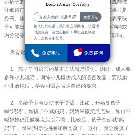
示孩子的发育出现了全面的迟缓，应该向小儿科医师做
Doctors Answer Questions
详细咨询，以确认是否需要做进一步的检查。如果只是
身高、体重、头围的某一项指标出现偏低，那就表示孩
子可能出现了部分的发育迟缓，可进一步检查脑神经或
输入您的电话，我们将立即回电。该通话
对您免费，请放心接听！手机请直接输
内分泌等项目以了解孩子的生理发展是否受到了影响。
入，座机前加区号。
发育迟缓的预防方法
免费电话
免费咨询
1、孩子学习语言的基本方法就是模仿。因此，成人要
多和小儿说话，训练小儿模仿成人的语言发音，要鼓励
小儿敢说话，学会用语言表达自己的要求。
2、多给予刺激促使孩子讲话：比如，开始要孩子
喊“妈妈”，如孩子不喊妈妈，妈妈应微笑点点头，如再不
喊妈妈仍用微笑点头以示意，比较后，孩子突然喊“妈
妈”了，就应热情地拥抱或亲吻孩子。这样，就会使孩子