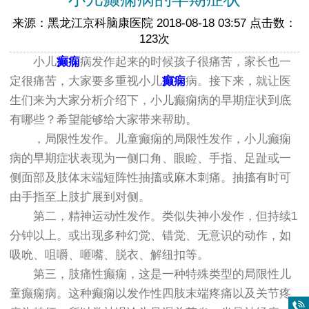
来源：黑龙江京科脑康医院 2018-08-18 03:57 点击数：
123次
小儿
癫痫
病发作起来的时候孩子很痛苦，家长也一
定很痛苦，大家要多重视小儿
癫痫
病。接下来，就让医
生们来为大家分析介绍下，小儿癫痫病的早期症状到底
有哪些？希望能够给大家带来帮助。
，局限性发作。儿童癫痫的局限性发作，小儿癫痫
病的早期症状表现为一侧口角、眼睑、手指、足趾或一
侧面部及肢体末端短阵性抽搐或麻木刺痛。抽搐有时可
由手指至上肢扩展到对侧。
第二，精神运动性发作。类似失神小发作，但持续1
分钟以上。或出现多种幻觉、错觉、无意识的动作，如
吸吮、咀嚼、咂嘴、脱衣、解纽扣等。
第三，肢痛性癫痫，这是一种特殊类型的局限性儿
童癫痫病。这种癫痫以发作性四肢末端疼痛以及关节疼