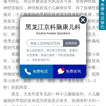
痛为特征，所以常被误诊为风湿关节炎、坐骨神经痛、
神经官能症，神经根炎或小儿麻痹症等。得了肢痛性癫
痫后，小儿癫痫病的早期症状表现为肢体剧烈疼痛，突
然发生、骤然停止，不用药物也可自行缓解，发作时患
黑龙江京科脑康儿科
者的意识是清楚的。另外，这种肢体疼痛，查不出关节
Doctors Answer Questions
红、肿、热的表现，而且疼痛发作与天气和季节无关，
使用止痛剂无效，体格检查时无阳性特征，但如作脑电
图则可发现有癫痫样放电。
输入您的电话，我们将立即回电。该通话
第四，小发作分为两种，失神小发作和肌阵挛小发
对您免费，请放心接听！手机请直接输
入，座机前加区号。
作。儿童癫痫失神小发作这种小儿癫痫病的早期症状表
现为：突然两眼凝视或上翻，愣神，活动、语言中断，
免费电话
免费咨询
持物掉地，叫之不应，约数十秒钟，又恢复正常。肌阵
挛小发作：面部、上肢、颈部、躯干发生短促（1—2
秒）的肌阵挛。
第五，大发作是常见的一种小儿癫痫发作。小儿癫
痫病的早期症状表现为突发意识丧失、跌倒有时大叫一