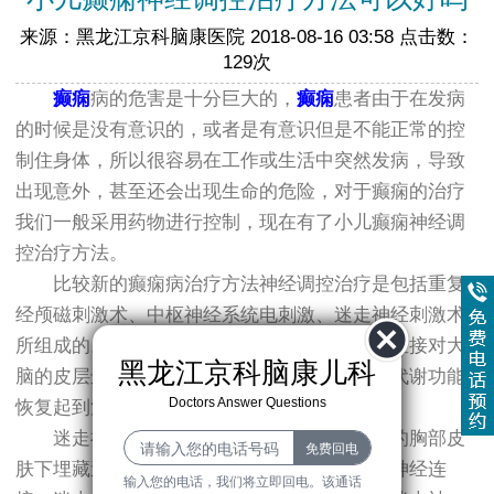
来源：黑龙江京科脑康医院 2018-08-16 03:58 点击数：
129次
癫痫
病的危害是十分巨大的，
癫痫
患者由于在发病
的时候是没有意识的，或者是有意识但是不能正常的控
制住身体，所以很容易在工作或生活中突然发病，导致
出现意外，甚至还会出现生命的危险，对于癫痫的治疗
我们一般采用药物进行控制，现在有了小儿癫痫神经调
控治疗方法。
比较新的癫痫病治疗方法神经调控治疗是包括重复
经颅磁刺激术、中枢神经系统电刺激、迷走神经刺激术
所组成的。重复经颅磁刺激术是通过脉冲磁场直接对大
黑龙江京科脑康儿科
脑的皮层进行刺激，让患者的脑神经、血流和代谢功能
Doctors Answer Questions
恢复起到治疗癫痫的作用。
迷走神经刺激术的治疗方法主要是在患者的胸部皮
肤下埋藏迷走神经刺激器，通过金属丝和迷走神经连
输入您的电话，我们将立即回电。该通话