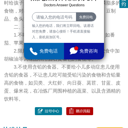
时给孩子多吃一些瘦肉、蕈类、豆制品等含卵磷脂多的
Doctors Answer Questions
食物，对改善记忆也有帮助。因此，食用蛋黄、豆制
品、鱼头等，对多动症儿童也是有益的。
输入您的电话，我们将立即回电。该通话
二、有害的：
对您免费，请放心接听！手机请直接输
1.不吃含水杨酸盐类多的食物。有些食物，如番
入，座机前加区号。
茄、苹果、橘子和杏子等。
2.限用某些调味品。不要在多动症患儿的饮食中加
免费电话
免费咨询
胡椒油等调味品和用酒石黄着色的食物等。
3.不使用含铅的食器。不要给小儿多动症患儿使用
含铅的食器，不让患儿吃可能受铅污染的食物和含铅量
高的食物，如贝类、大红虾、向日葵、莴苣、甘蓝、皮
蛋、爆米花，在冶炼厂周围种植的蔬菜、以及含酒精的
饮料等。