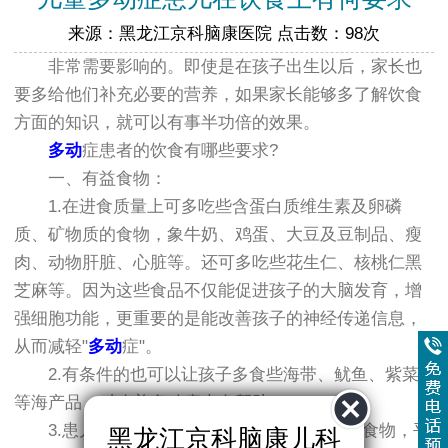
来源：黑龙江京科脑康医院 点击数：98次
非常需要影响的。即使是在孩子出生以后，家长也
要多给他们补充必要的营养，如果家长能够多了解饮食
方面的知识，就可以有事半功倍的效果。
多动
症患者的饮食有哪些要求?
一、有益食物：
1.在进食质量上可多吃些含蛋白质维生素及卵磷
质、矿物质的食物，象牛奶、鸡蛋、大豆及豆制品、瘦
肉、动物肝脏、心脏等。还可多吃些花生仁、核桃仁黑
芝麻等。因为这些食品不仅能促进孩子的大脑发育，增
强细胞功能，更重要的是能改善孩子的神经传递信息，
从而减轻"
多动
症"。
2.有条件的也可以让孩子多食些海带、鱿鱼、紫菜
等海产品，对改善多动症也有帮助。
3.患儿还宜多食富含卵磷脂和B族维生素的食物，平
黑龙江京科脑康儿科