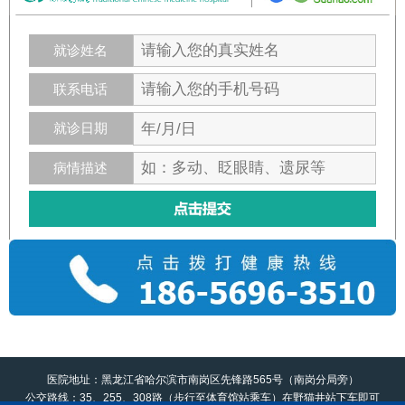
就诊姓名
联系电话
就诊日期
病情描述
医院地址：黑龙江省哈尔滨市南岗区先锋路565号（南岗分局旁）
公交路线：35、255、308路（步行至体育馆站乘车）在野猫井站下车即可