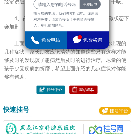
经常说脏话、粗话，或经常不由自主的清嗓子、干咳。
输入您的电话，我们将立即回电。该通话
4、在短时间内抽动症若受意识控制，在应激状态下
对您免费，请放心接听！手机请直接输
入，座机前加区号。
会加剧，睡眠的时候会消失。
免费电话
免费咨询
上面就是介绍的几点在患抽动症后有肯能会出现的
几种症状。家长朋友应该清楚的知道这些只有这样才能
够及时的发现孩子患病然后及时的进行治疗。尽量的使
孩子少受疾病的折磨，希望上面介绍的几点症状对你能
够有帮助。
快速挂号