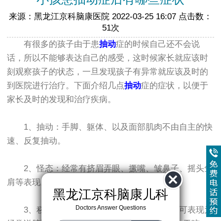
来源：黑龙江京科脑康医院 2022-03-25 16:07 点击数：
51次
有很多的孩子由于患
抽动
症的时候自己还不会说
话，所以不能够表达自己的感受，这时候家长就应该时
刻观察孩子的状态，一旦发现孩子有异常就应该及时的
到医院进行治疗。下面介绍几点
抽动
症的症状，以便于
家长及时的发现和治疗疾病。
1、抽动：手脚、躯体、以及面部肌肉不由自主的快
速、反复抽动。
2、怪态：经常有挤眉弄眼、撅嘴、皱鼻子、摇头耸
肩等表现。
黑龙江京科脑康儿科
Doctors Answer Questions
3、秽语：喉部经常会发生怪异的声音，也可表现为